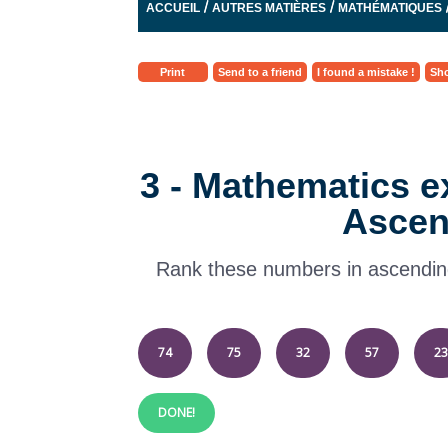
/
/
ACCUEIL
AUTRES MATIÈRES
MATHÉMATIQUES
Print
Send to a friend
I found a mistake !
Sho
3 - Mathematics ex
Ascen
Rank these numbers in ascending 
74
75
32
57
23
DONE!