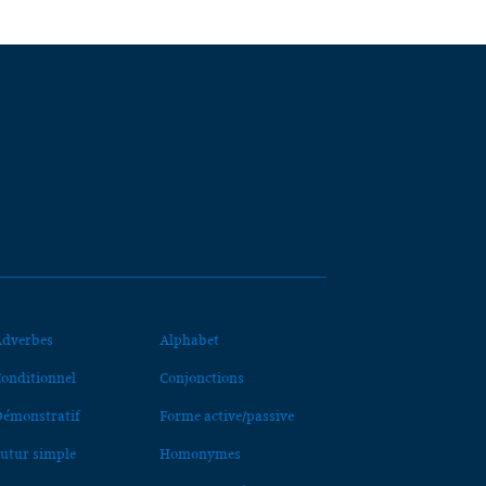
dverbes
Alphabet
onditionnel
Conjonctions
émonstratif
Forme active/passive
utur simple
Homonymes