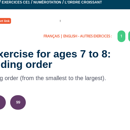
/
/
/
EXERCICES CE1
NUMÉROTATION
L'ORDRE CROISSANT
rt link
FRANÇAIS
|
ENGLISH
- AUTRES EXERCICES :
1
ercise for ages 7 to 8:
ding order
order (from the smallest to the largest).
99