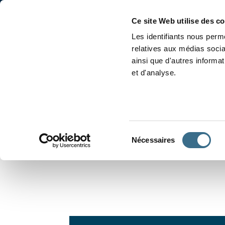
Accueil
Conjugaison
Ce site Web utilise des c
Les identifiants nous perme
relatives aux médias socia
ainsi que d'autres informa
et d'analyse.
APPRENDRE À CONJUGUER
Sélection
Nécessaires
du
consentement