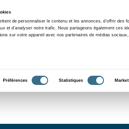
Grammaire
Orthographe
Dictée
Lecture
Vocabulaire
Divers
Par
ookies
ttent de personnaliser le contenu et les annonces, d'offrir des f
ux et d'analyser notre trafic. Nous partageons également ces ide
tions sur votre appareil avec nos partenaires de médias sociaux, 
CONJUGUER
Préférences
Statistiques
Market