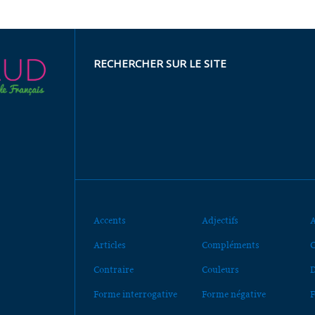
RECHERCHER SUR LE SITE
Accents
Adjectifs
A
Articles
Compléments
C
Contraire
Couleurs
D
Forme interrogative
Forme négative
F