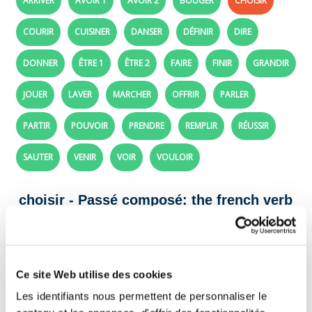
ARRIVER
AVOIR 1
AVOIR 2
BOUGER
CHOISIR
COURIR
CUISINER
DANSER
DÉFINIR
DIRE
DONNER
ÊTRE 1
ÊTRE 2
FAIRE
FINIR
GRANDIR
JOUER
LAVER
MARCHER
OFFRIR
PARLER
PARTIR
POUVOIR
PRENDRE
REMPLIR
RÉUSSIR
SAUTER
VENIR
VOIR
VOULOIR
choisir - Passé composé: the french verb
choisir
Complete these sentences. Conjugate the
french verb choisir in the perfect tense.
Ce site Web utilise des cookies
Les identifiants nous permettent de personnaliser le
To help you:
conjugation of the french verb "choisir"