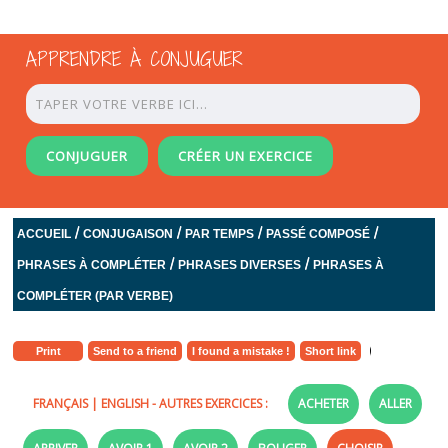
APPRENDRE À CONJUGUER
CONJUGUER
CRÉER UN EXERCICE
/
/
/
/
ACCUEIL
CONJUGAISON
PAR TEMPS
PASSÉ COMPOSÉ
/
/
PHRASES À COMPLÉTER
PHRASES DIVERSES
PHRASES À
COMPLÉTER (PAR VERBE)
Print
Send to a friend
I found a mistake !
Short link
FRANÇAIS
|
ENGLISH
- AUTRES EXERCICES :
ACHETER
ALLER