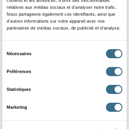
contenu et les annonces, d'offrir des fonctionnalités
relatives aux médias sociaux et d'analyser notre trafic.
J'
de prendre ma
Nous partageons également ces identifiants, ainsi que
fourche pour ramasser le foin.
d'autres informations sur votre appareil avec nos
Nous
d'adopter
partenaires de médias sociaux, de publicité et d'analyse.
un chien.
Sélection
Vous
de vivre à la
Nécessaires
du
campagne.
consentement
Tu
le chemin de droite.
Préférences
J'
les plus belles photos pour mon album.
On
de lire un texte de Victor Hugo.
Statistiques
L'entreprise
un nouveau prestataire de
Marketing
services.
Nous
de construire notre maison avec
des matériaux écologiques.