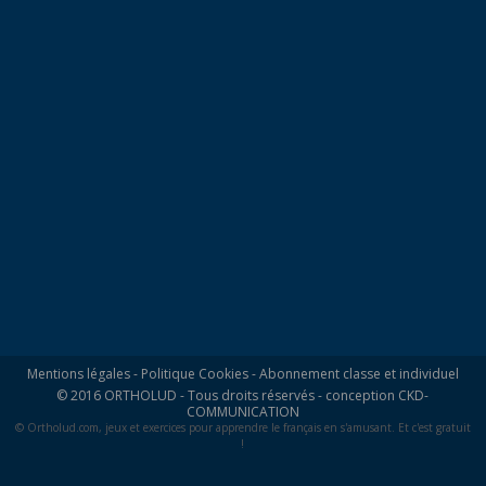
Mentions légales
-
Politique Cookies
-
Abonnement classe et individuel
© 2016 ORTHOLUD - Tous droits réservés - conception
CKD-
COMMUNICATION
© Ortholud.com, jeux et exercices pour apprendre le français en s'amusant. Et c'est gratuit
!