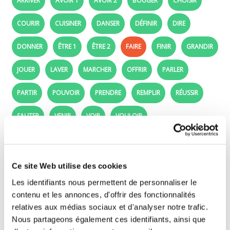
ARRIVER
AVOIR 1
AVOIR 2
BOUGER
CHOISIR
COURIR
CUISINER
DANSER
DÉFINIR
DIRE
DONNER
ÊTRE 1
ÊTRE 2
FAIRE
FINIR
GRANDIR
JOUER
LAVER
MARCHER
OFFRIR
PARLER
PARTIR
POUVOIR
PRENDRE
REMPLIR
RÉUSSIR
SAUTER
VENIR
VOIR
VOULOIR
faire - Passé composé: the french verb faire
Ce site Web utilise des cookies
Complete these sentences. Conjugate the
Les identifiants nous permettent de personnaliser le
french verb faire in the perfect tense.
contenu et les annonces, d'offrir des fonctionnalités
To help you:
conjugation of the french verb "faire"
relatives aux médias sociaux et d'analyser notre trafic.
Nous partageons également ces identifiants, ainsi que
J'
l'équilibre sur une main.