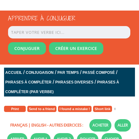
APPRENDRE À CONJUGUER
CONJUGUER
CRÉER UN EXERCICE
/
/
/
/
ACCUEIL
CONJUGAISON
PAR TEMPS
PASSÉ COMPOSÉ
/
/
PHRASES À COMPLÉTER
PHRASES DIVERSES
PHRASES À
COMPLÉTER (PAR VERBE)
Print
Send to a friend
I found a mistake !
Short link
FRANÇAIS
|
ENGLISH
- AUTRES EXERCICES :
ACHETER
ALLER