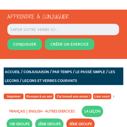
APPRENDRE À CONJUGUER
CONJUGUER
CRÉER UN EXERCICE
/
/
/
/
ACCUEIL
CONJUGAISON
PAR TEMPS
LE PASSÉ SIMPLE
LES
/
LEÇONS
LEÇONS ET VERBES COURANTS
Imprimer
Envoyer à un ami
J'ai trouvé une erreur !
Lien court
FRANÇAIS
|
ENGLISH
- AUTRES EXERCICES :
LA LEÇON
1ER GROUPE
2ÈME GROUPE
3ÈME GROUPE