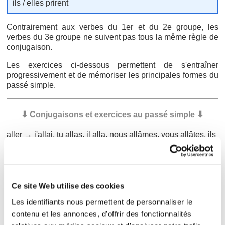
ils / elles prirent
Contrairement aux verbes du 1er et du 2e groupe, les
verbes du 3e groupe ne suivent pas tous la même règle de
conjugaison.
Les exercices ci-dessous permettent de s'entraîner
progressivement et de mémoriser les principales formes du
passé simple.
⬇ Conjugaisons et exercices au passé simple ⬇
aller → j'allai, tu allas, il alla, nous allâmes, vous allâtes, ils
allèrent
|
exo
avoir → j'eus, tu eus, il eut, nous eûmes, vous eûtes, ils
eurent
Ce site Web utilise des cookies
|
exo
Les identifiants nous permettent de personnaliser le
boire → je bus, tu bus, il but, nous bûmes, vous bûtes, ils
contenu et les annonces, d'offrir des fonctionnalités
burent