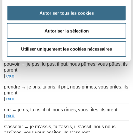
lire → je lus, tu lus, il lut, nous lûmes, vous lûtes, ils lurent
|
exo
Autoriser tous les cookies
mettre → je mis, tu mis, il mit, nous mîmes, vous mîtes, ils
mirent
|
exo
Autoriser la sélection
partir → je partis, tu partis, il partit, nous partîmes, vous
partîtes, ils partirent
Utiliser uniquement les cookies nécessaires
|
exo
pouvoir → je pus, tu pus, il put, nous pûmes, vous pûtes, ils
purent
|
exo
prendre → je pris, tu pris, il prit, nous prîmes, vous prîtes, ils
prirent
|
exo
rire → je ris, tu ris, il rit, nous rîmes, vous rîtes, ils rirent
|
exo
s’asseoir → je m’assis, tu t’assis, il s’assit, nous nous
assîmes, vous vous assîtes, ils s’assirent