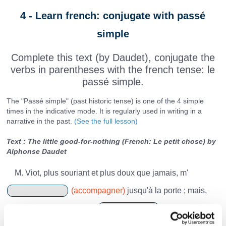
4 - Learn french: conjugate with passé
simple
Complete this text (by Daudet), conjugate the
verbs in parentheses with the french tense: le
passé simple.
The "Passé simple" (past historic tense) is one of the 4 simple
times in the indicative mode. It is regularly used in writing in a
narrative in the past.
(See the full lesson)
Text : The little good-for-nothing (French: Le petit chose) by
Alphonse Daudet
M. Viot, plus souriant et plus doux que jamais, m'
(accompagner)
jusqu'à la porte ; mais,
avant de me quitter, il me
(glisser)
dans la
main un petit cahier.