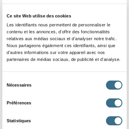
“ C'est le règlement de la maison, me dit-il. Lisez et
Ce site Web utilise des cookies
méditez... ” .
Les identifiants nous permettent de personnaliser le
Puis il
(ouvrir)
la porte et la
contenu et les annonces, d'offrir des fonctionnalités
relatives aux médias sociaux et d'analyser notre trafic.
(refermer)
sur moi, en agitant ses clefs
Nous partageons également ces identifiants, ainsi que
d'une façon... frinc ! frinc ! frinc !
d'autres informations sur votre appareil avec nos
partenaires de médias sociaux, de publicité et d'analyse.
Ces messieurs avaient oublié de m'éclairer... J'
(errer)
un moment parmi les grands
Sélection
corridors tout noirs, tâtant les murs pour essayer de
Nécessaires
du
retrouver mon chemin. De loin en loin, un peu de lune
consentement
entrait par le grillage d'une fenêtre haute et m'aidait à
Préférences
m'orienter. Tout à coup, dans la nuit des galeries, un point
Statistiques
lumineux
(briller)
, venant à ma