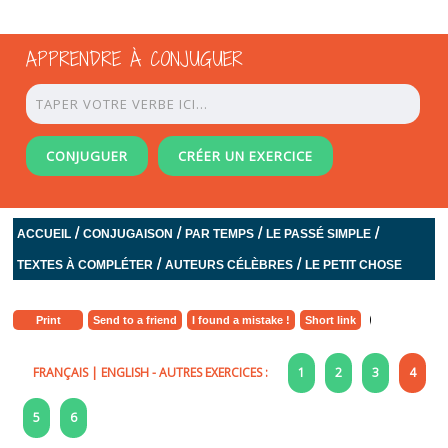
APPRENDRE À CONJUGUER
CONJUGUER
CRÉER UN EXERCICE
/
/
/
/
ACCUEIL
CONJUGAISON
PAR TEMPS
LE PASSÉ SIMPLE
/
/
TEXTES À COMPLÉTER
AUTEURS CÉLÈBRES
LE PETIT CHOSE
Print
Send to a friend
I found a mistake !
Short link
FRANÇAIS
|
ENGLISH
- AUTRES EXERCICES :
1
2
3
4
5
6