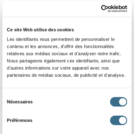
3 - Put the interrogative sentence back in
the correct order.
Ce site Web utilise des cookies
Slide the words to reconstruct this interrogative
Les identifiants nous permettent de personnaliser le
sentence. (Click-and-drag game)
contenu et les annonces, d'offrir des fonctionnalités
Be careful of the capital letter at the beginning of the sentence,
relatives aux médias sociaux et d'analyser notre trafic.
and the question mark at the end of the sentence.
Nous partageons également ces identifiants, ainsi que
d'autres informations sur votre appareil avec nos
partenaires de médias sociaux, de publicité et d'analyse.
réunion
t
Quand
la
elle
-
aura
-
lieu ?
Sélection
Nécessaires
du
DONE!
consentement
Préférences