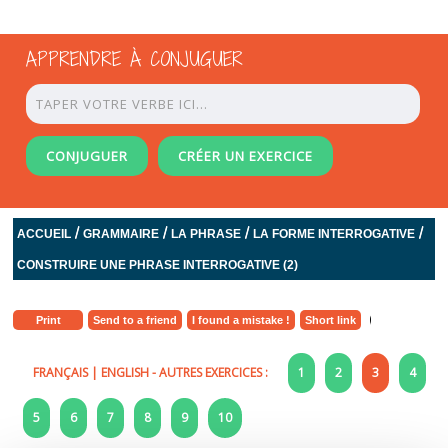
APPRENDRE À CONJUGUER
CONJUGUER
CRÉER UN EXERCICE
/
/
/
/
ACCUEIL
GRAMMAIRE
LA PHRASE
LA FORME INTERROGATIVE
CONSTRUIRE UNE PHRASE INTERROGATIVE (2)
Print
Send to a friend
I found a mistake !
Short link
FRANÇAIS
|
ENGLISH
- AUTRES EXERCICES :
1
2
3
4
5
6
7
8
9
10