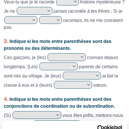
Veux-tu que je te raconte
histoire mystérieuse ?
Je ne
jamais racontée à tes frères ; Si je
racontais, ils ne me croiraient
pas.
3.
Indique si les mots entre parenthèses sont des
pronoms ou des déterminants.
Ces garçons, je (les)
connais depuis
longtemps. (Les)
parents de certains
sont nés au village. Je (leur)
ai fait la
classe à eux et à (leurs)
sœurs.
4.
Indique si les mots entre parenthèses sont des
conjonctions de coordination ou de subordination.
(Si)
vous êtes prêts, mettons-nous
en route (car)
la route est longue.