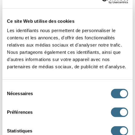
(Lorsque)
nous arriverons au
château, nous pique-niquerons (et)
Ce site Web utilise des cookies
nous continuerons la randonnée
après le repas.
Les identifiants nous permettent de personnaliser le
contenu et les annonces, d'offrir des fonctionnalités
5.
Indique si les mots entre parenthèses sont des
relatives aux médias sociaux et d'analyser notre trafic.
noms, des adjectifs qualificatifs ou des verbes.
Nous partageons également ces identifiants, ainsi que
d'autres informations sur votre appareil avec nos
Le (petit)
garçon échappe à l’attention
partenaires de médias sociaux, de publicité et d'analyse.
de sa mère et (pousse)
le (portail)
avant de s’aventurer sur le trottoir.
Sélection
(Curieux)
, il regarde (passer)
Nécessaires
du
les (voitures)
.
consentement
Préférences
6.
Mets le verbe entre parenthèses au conditionnel
présent.
Si nous gagnions au loto, nous
(acheter)
Statistiques