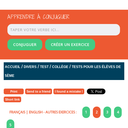
APPRENDRE À CONJUGUER
CONJUGUER
CRÉER UN EXERCICE
/
/
/
/
ACCUEIL
DIVERS
TEST
COLLÈGE
TESTS POUR LES ÉLÈVES DE
5ÈME
Print
Send to a friend
I found a mistake !
Short link
FRANÇAIS
|
ENGLISH
- AUTRES EXERCICES :
1
2
3
4
5