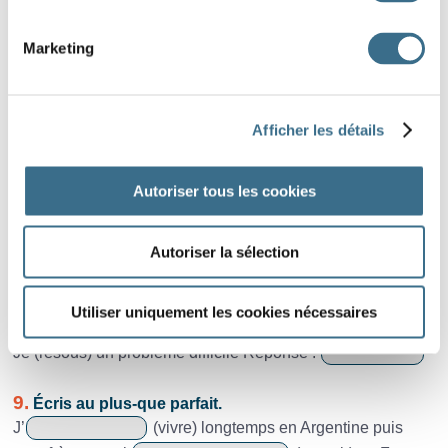
une belle maison.
Marketing
7.
À quel type de phrases, ces phrases appartiennent-
elles ? déclarative, exclamative, injonctive ou
interrogative ?
Pourquoi ne viens-tu pas marcher avec nous ?
Afficher les détails
Je reviendrai te voir dès demain.
Autoriser tous les cookies
Tu es vraiment serviable !
Autoriser la sélection
Interdiction d’utiliser ces ordinateurs.
8.
Mets les verbes entre parenthèses à l’infinitif.
Utiliser uniquement les cookies nécessaires
Qui (dort) dîne. Réponse :
Je (résous) un problème difficile Réponse :
9.
Écris au plus-que parfait.
J’
(vivre) longtemps en Argentine puis