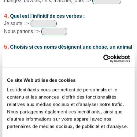
mangez, buvons, finis, marcher, joue. =>
4.
Quel est l'infinitif de ces verbes :
Je saute =>
Nous partons =>
5.
Choisis si ces noms désignent une chose, un animal
ou une personne.
Un lapin
Une chaise
Ce site Web utilise des cookies
L'instituteur
Les identifiants nous permettent de personnaliser le
contenu et les annonces, d'offrir des fonctionnalités
6.
Pronom, nom, groupe du nom ou nom propre ?
relatives aux médias sociaux et d'analyser notre trafic.
Indique quelle est la nature du sujet.
Nous partageons également ces identifiants, ainsi que
Le chat et la souris jouent à cache-cache.
d'autres informations sur votre appareil avec nos
partenaires de médias sociaux, de publicité et d'analyse.
Lucien se brosse les dents.