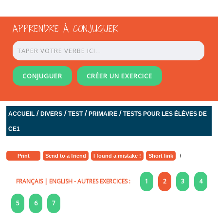
APPRENDRE À CONJUGUER
CONJUGUER
CRÉER UN EXERCICE
/
/
/
/
ACCUEIL
DIVERS
TEST
PRIMAIRE
TESTS POUR LES ÉLÈVES DE
CE1
Print
Send to a friend
I found a mistake !
Short link
FRANÇAIS
|
ENGLISH
- AUTRES EXERCICES :
1
2
3
4
5
6
7