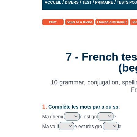
/
/
/
/
ACCUEIL
DIVERS
TEST
PRIMAIRE
TESTS POU
Print
Send to a friend
I found a mistake !
Sho
7 - French te
(be
10 grammar, conjugation, spelli
Fr
1.
Complète les mots par s ou ss.
Ma chemi
e est gri
e.
Ma vali
e est très gro
e.