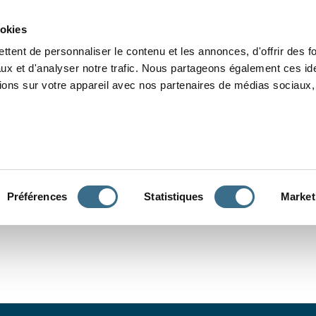
Grammaire
Orthographe
Dictée
Lecture
Vocabulaire
Divers
Par
ookies
ttent de personnaliser le contenu et les annonces, d'offrir des f
ux et d'analyser notre trafic. Nous partageons également ces ide
tions sur votre appareil avec nos partenaires de médias sociaux, 
CONJUGUER
Préférences
Statistiques
Market