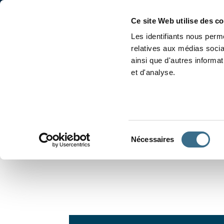
Accueil
Conjugaison
Ce site Web utilise des c
Les identifiants nous perme
relatives aux médias socia
ainsi que d'autres informa
et d'analyse.
APPRENDRE À CONJUGUER
Sélection
Nécessaires
du
consentement