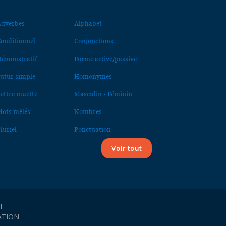
dverbes
Alphabet
onditionnel
Conjonctions
émonstratif
Forme active/passive
utur simple
Homonymes
ettre muette
Masculin - Féminin
ots mêlés
Nombres
luriel
Ponctuation
Voir tout
l
ATION