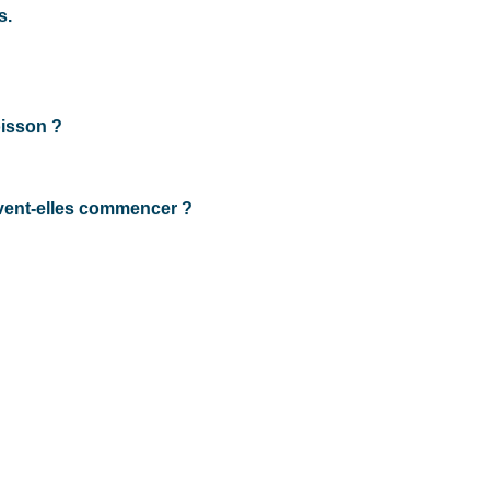
s.
oisson ?
ivent-elles commencer ?