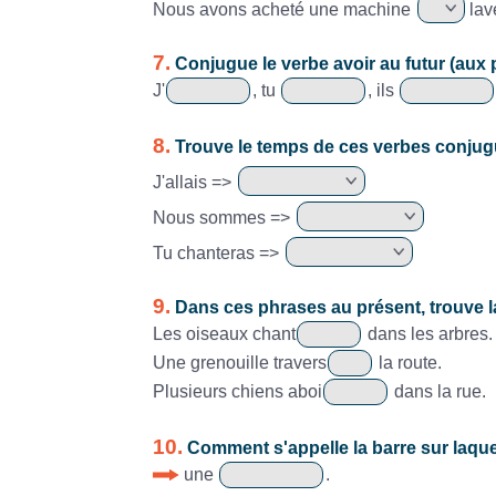
Nous avons acheté une machine
lave
7.
Conjugue le verbe avoir au futur (au
J'
, tu
, ils
8.
Trouve le temps de ces verbes conjug
J'allais =>
Nous sommes =>
Tu chanteras =>
9.
Dans ces phrases au présent, trouve 
Les oiseaux chant
dans les arbres.
Une grenouille travers
la route.
Plusieurs chiens aboi
dans la rue.
10.
Comment s'appelle la barre sur laque
une
.