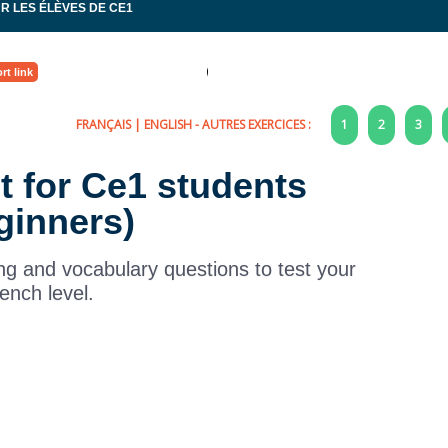
R LES ÉLÈVES DE CE1
rt link
FRANÇAIS
|
ENGLISH
- AUTRES EXERCICES :
1
2
3
st for Ce1 students
ginners)
ng and vocabulary questions to test your
ench level.