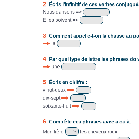
2.
Écris l'infinitif de ces verbes conjugué
Nous dansons =>
Elles boivent =>
3.
Comment appelle-t-on la chasse au p
la
4.
Par quel type de lettre les phrases do
une
5.
Écris en chiffre :
vingt-deux
dix-sept
soixante-huit
6.
Complète ces phrases avec a ou à.
Mon frère
les cheveux roux.