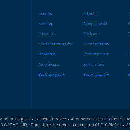
Accents
Adjectifs
A
Articles
Compléments
C
Contraire
Couleurs
D
Forme interrogative
Forme négative
F
Imparfait
Jeux du pendu
L
Mots à caser
Mots croisés
M
Participe passé
Passé composé
P
Mentions légales
-
Politique Cookies
-
Abonnement classe et individue
6 ORTHOLUD - Tous droits réservés - conception
CKD-COMMUNIC