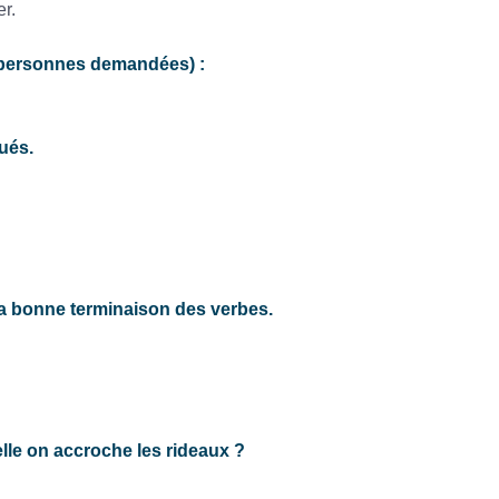
r.
x personnes demandées) :
ués.
la bonne terminaison des verbes.
lle on accroche les rideaux ?