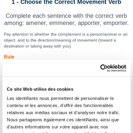
1 - Choose the Correct Movement Verb
Complete each sentence with the correct verb
among: amener, emmener, apporter, emporter.
Pay attention to whether the complement is a person/animal or an
object, and to the direction/meaning of movement (toward a
destination or taking away with you).
Rule
amener / emmener → used with a person or animal
apporter / emporter → used with an object
Meaning distinction:
Ce site Web utilise des cookies
amener / apporter = bring/take toward a destination
Les identifiants nous permettent de personnaliser le
emmener / emporter = take with you / away
contenu et les annonces, d'offrir des fonctionnalités
relatives aux médias sociaux et d'analyser notre trafic.
Nous partageons également ces identifiants, ainsi que
Je vais
mon fils à l’école.
d'autres informations sur votre appareil avec nos
Tu peux
du pain pour le dîner ?