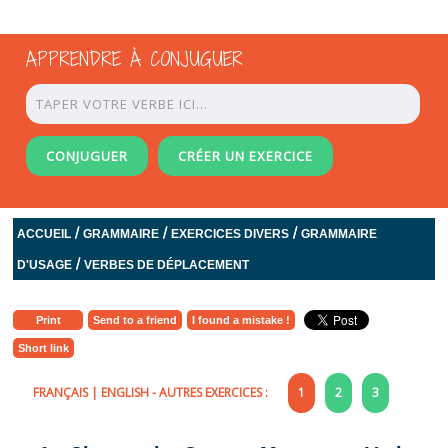
APPRENDRE À CONJUGUER
CONJUGUER
CRÉER UN EXERCICE
/
/
/
ACCUEIL
GRAMMAIRE
EXERCICES DIVERS
GRAMMAIRE
/
D'USAGE
VERBES DE DÉPLACEMENT
Print
Send to a friend
I found a mistake !
Short link
FRANÇAIS
|
ENGLISH
- AUTRES EXERCICES :
1
2
3