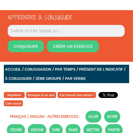
APPRENDRE À CONJUGUER
CONJUGUER
CRÉER UN EXERCICE
/
/
/
/
ACCUEIL
CONJUGAISON
PAR TEMPS
PRÉSENT DE L'INDICATIF
/
/
À CONJUGUER
3ÈME GROUPE
PAR VERBE
Imprimer
Envoyer à un ami
J'ai trouvé une erreur !
Lien court
FRANÇAIS
|
ENGLISH
- AUTRES EXERCICES :
ALLER
BOIRE
CROIRE
DEVOIR
DIRE
FAIRE
METTRE
PARTIR