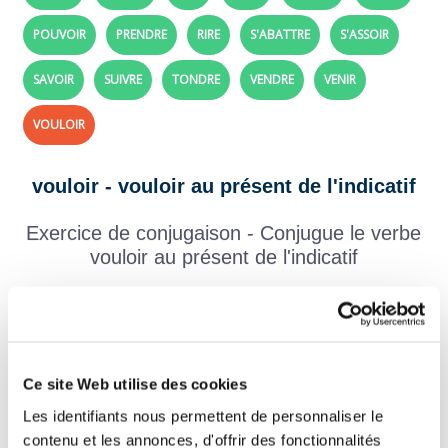
POUVOIR
PRENDRE
RIRE
S'ABATTRE
S'ASSOIR
SAVOIR
SUIVRE
TONDRE
VENDRE
VENIR
VOULOIR
vouloir - vouloir au présent de l'indicatif
Exercice de conjugaison - Conjugue le verbe
vouloir au présent de l'indicatif
Crée tes exercices avec les verbes et les temps de ton choix,
clique ici
!
Question 1.
vouloir - Indicatif Présent
Ce site Web utilise des cookies
il
Les identifiants nous permettent de personnaliser le
contenu et les annonces, d'offrir des fonctionnalités