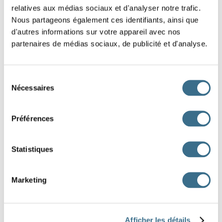
Question 2.
relatives aux médias sociaux et d'analyser notre trafic.
vouloir - Indicatif Présent
Nous partageons également ces identifiants, ainsi que
nous
d'autres informations sur votre appareil avec nos
partenaires de médias sociaux, de publicité et d'analyse.
Question 3.
vouloir - Indicatif Présent
tu
Sélection
Nécessaires
du
Question 4.
consentement
vouloir - Indicatif Présent
Préférences
ils
Question 5.
Statistiques
vouloir - Indicatif Présent
vous
Marketing
Question 6.
vouloir - Indicatif Présent
je
Afficher les détails