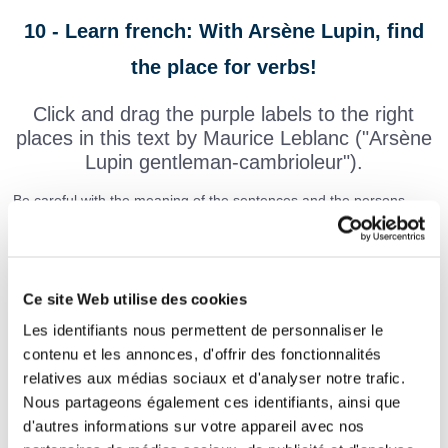
10 - Learn french: With Arsène Lupin, find
the place for verbs!
Click and drag the purple labels to the right
places in this text by Maurice Leblanc ("Arsène
Lupin gentleman-cambrioleur").
Be careful with the meaning of the sentences and the persons
(subject of the verbs).
D’ailleurs, cette connaissance exacte du château, de la
Ce site Web utilise des cookies
disposition des tableaux et des meubles,
un
Les identifiants nous permettent de personnaliser le
indice des plus redoutables. Qui l’
renseigné sur
contenu et les annonces, d'offrir des fonctionnalités
relatives aux médias sociaux et d'analyser notre trafic.
des choses que nul n’avait vues ?
Nous partageons également ces identifiants, ainsi que
Le baron
les yeux et
la silhouette
d'autres informations sur votre appareil avec nos