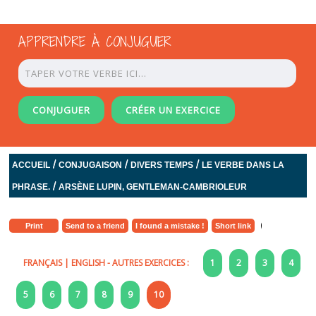
APPRENDRE À CONJUGUER
CONJUGUER
CRÉER UN EXERCICE
/
/
/
ACCUEIL
CONJUGAISON
DIVERS TEMPS
LE VERBE DANS LA
/
PHRASE.
ARSÈNE LUPIN, GENTLEMAN-CAMBRIOLEUR
Print
Send to a friend
I found a mistake !
Short link
FRANÇAIS
|
ENGLISH
- AUTRES EXERCICES :
1
2
3
4
5
6
7
8
9
10