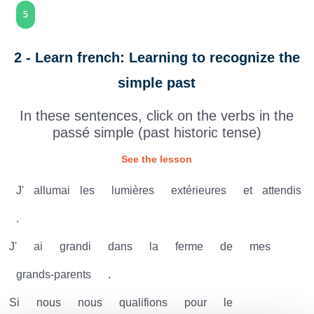
5
2 - Learn french: Learning to recognize the
simple past
In these sentences, click on the verbs in the
passé simple (past historic tense)
See the lesson
J'
allumai
les
lumières
extérieures
et
attendis
.
J'
ai
grandi
dans
la
ferme
de
mes
grands-parents
.
Si
nous
nous
qualifions
pour
le