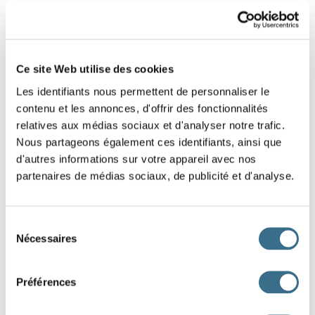
Championnat
d'Europe,
je
boirai
une
vodka
.
Ce site Web utilise des cookies
À
cet
instant,
elle
comprit
qu'elle
se
Les identifiants nous permettent de personnaliser le
trompait
.
contenu et les annonces, d'offrir des fonctionnalités
relatives aux médias sociaux et d'analyser notre trafic.
Ce
jour-là,
nous
mangeâmes
de
bonne
Nous partageons également ces identifiants, ainsi que
heure
.
d'autres informations sur votre appareil avec nos
partenaires de médias sociaux, de publicité et d'analyse.
Ils
viennent
d'
arriver
et
ils
veulent
s'exprimer,
mais
ils
ont
peur
de
le
Sélection
Nécessaires
du
faire.
consentement
Les
ouvriers
sortirent
de
l'usine
à
dix-sept
Préférences
heures
et
en
quelques
instants
l'entreprise