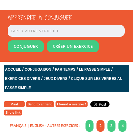
APPRENDRE À CONJUGUER
CONJUGUER
CRÉER UN EXERCICE
/
/
/
/
ACCUEIL
CONJUGAISON
PAR TEMPS
LE PASSÉ SIMPLE
/
/
EXERCICES DIVERS
JEUX DIVERS
CLIQUE SUR LES VERBES AU
PASSÉ SIMPLE
Print
Send to a friend
I found a mistake !
Short link
FRANÇAIS
|
ENGLISH
- AUTRES EXERCICES :
1
2
3
4