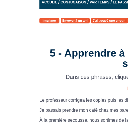
/
/
/
ACCUEIL
CONJUGAISON
PAR TEMPS
LE PASS
Imprimer
Envoyer à un ami
J'ai trouvé une erreur !
5 - Apprendre à
s
Dans ces phrases, cliqu
Le
professeur
corrigea
les
copies
puis
les
d
Je
passais
prendre
mon
café
chez
mes
pare
À
la
première
secousse,
nous
sortîmes
de
l