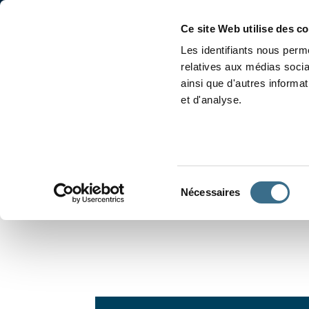
Accueil
Conjugaison
Ce site Web utilise des c
Les identifiants nous perme
relatives aux médias socia
ainsi que d'autres informa
et d'analyse.
APPRENDRE À CONJUGUER
Sélection
Nécessaires
du
consentement