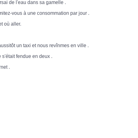
rsai
de
l'eau
dans
sa
gamelle
.
imitez-vous
à
une
consommation
par
jour
.
et
où
aller.
aussitôt
un
taxi
et
nous
revînmes
en
ville
.
e
s'était
fendue
en
deux
.
rnet
.