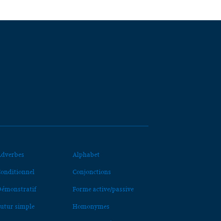
dverbes
Alphabet
onditionnel
Conjonctions
émonstratif
Forme active/passive
utur simple
Homonymes