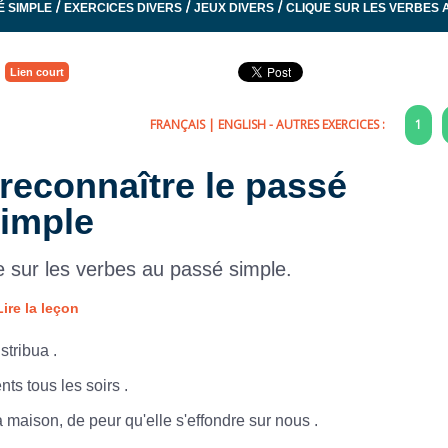
/
/
/
É SIMPLE
EXERCICES DIVERS
JEUX DIVERS
CLIQUE SUR LES VERBES 
Lien court
FRANÇAIS
|
ENGLISH
- AUTRES EXERCICES :
1
 reconnaître le passé
imple
e sur les verbes au passé simple.
Lire la leçon
istribua
.
nts
tous
les
soirs
.
a
maison,
de
peur
qu'elle
s'effondre
sur
nous
.