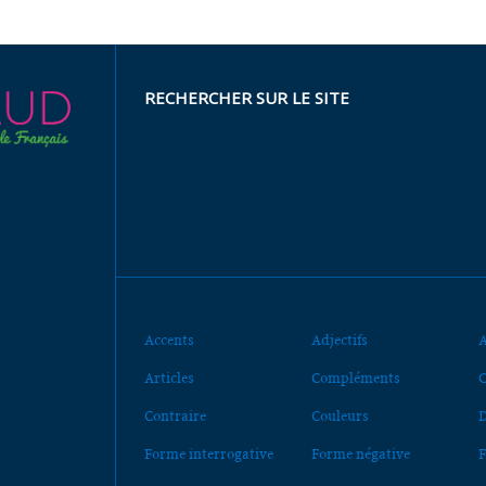
RECHERCHER SUR LE SITE
Accents
Adjectifs
A
Articles
Compléments
C
Contraire
Couleurs
D
Forme interrogative
Forme négative
F