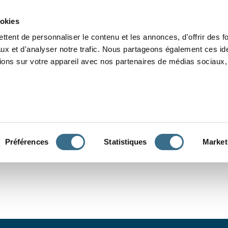
Grammaire
Orthographe
Dictée
Lecture
Vocabulaire
Divers
Par
ookies
ttent de personnaliser le contenu et les annonces, d'offrir des f
ux et d'analyser notre trafic. Nous partageons également ces ide
tions sur votre appareil avec nos partenaires de médias sociaux, 
CONJUGUER
Préférences
Statistiques
Market