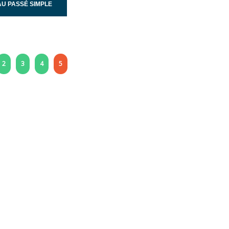
AU PASSÉ SIMPLE
2
3
4
5