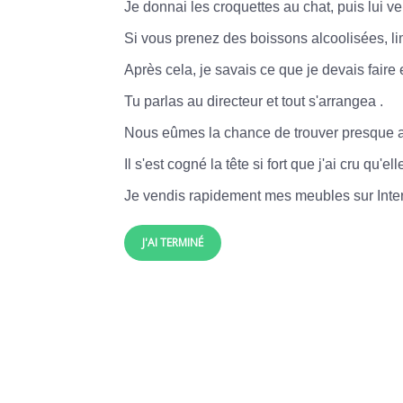
Je
donnai
les
croquettes
au
chat,
puis
lui
ve
Si
vous
prenez
des
boissons
alcoolisées,
l
Après
cela,
je
savais
ce
que
je
devais
faire
Tu
parlas
au
directeur
et
tout
s'arrangea
.
Nous
eûmes
la
chance
de
trouver
presque
Il
s'est
cogné
la
tête
si
fort
que
j'ai
cru
qu'ell
Je
vendis
rapidement
mes
meubles
sur
Inte
J'AI TERMINÉ