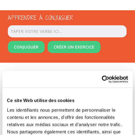
APPRENDRE À CONJUGUER
CONJUGUER
CRÉER UN EXERCICE
/
/
ACCUEIL
CONJUGAISON
LE CONJUGUEUR ORTHOLUD
Print
Send to a friend
I found a mistake !
Short link
Ce site Web utilise des cookies
FRANÇAIS
|
ENGLISH
Les identifiants nous permettent de personnaliser le
contenu et les annonces, d'offrir des fonctionnalités
Apprendre à Conjuguer avec Ortholud
relatives aux médias sociaux et d'analyser notre trafic.
Nous partageons également ces identifiants, ainsi que