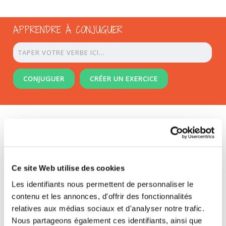
APPRENDRE À CONJUGUER
CONJUGUER
CRÉER UN EXERCICE
/
/
ACCUEIL
CONJUGAISON
LE CONJUGUEUR ORTHOLUD
Print
Send to a friend
I found a mistake !
Short link
Ce site Web utilise des cookies
FRANÇAIS
|
ENGLISH
Les identifiants nous permettent de personnaliser le
contenu et les annonces, d'offrir des fonctionnalités
Apprendre à Conjuguer avec Ortholud
relatives aux médias sociaux et d'analyser notre trafic.
Nous partageons également ces identifiants, ainsi que