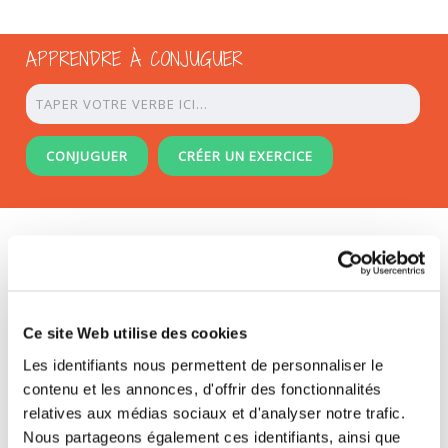
APPRENDRE À CONJUGUER
CONJUGUER
CRÉER UN EXERCICE
/
/
ACCUEIL
CONJUGAISON
LE CONJUGUEUR ORTHOLUD
Print
Send to a friend
I found a mistake !
Short link
Ce site Web utilise des cookies
FRANÇAIS
|
ENGLISH
Les identifiants nous permettent de personnaliser le
contenu et les annonces, d'offrir des fonctionnalités
Apprendre à Conjuguer avec Ortholud
relatives aux médias sociaux et d'analyser notre trafic.
Nous partageons également ces identifiants, ainsi que