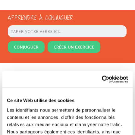
APPRENDRE À CONJUGUER
CONJUGUER
CRÉER UN EXERCICE
/
/
ACCUEIL
CONJUGAISON
LE CONJUGUEUR ORTHOLUD
Imprimer
Envoyer à un ami
J'ai trouvé une erreur !
Lien court
Ce site Web utilise des cookies
FRANÇAIS
|
ENGLISH
Les identifiants nous permettent de personnaliser le
contenu et les annonces, d'offrir des fonctionnalités
Apprendre à Conjuguer avec Ortholud
relatives aux médias sociaux et d'analyser notre trafic.
Nous partageons également ces identifiants, ainsi que