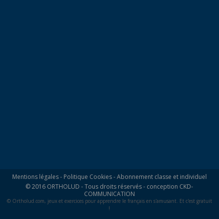
Mentions légales
-
Politique Cookies
-
Abonnement classe et individuel
© 2016 ORTHOLUD - Tous droits réservés - conception
CKD-
COMMUNICATION
© Ortholud.com, jeux et exercices pour apprendre le français en s'amusant. Et c'est gratuit
!