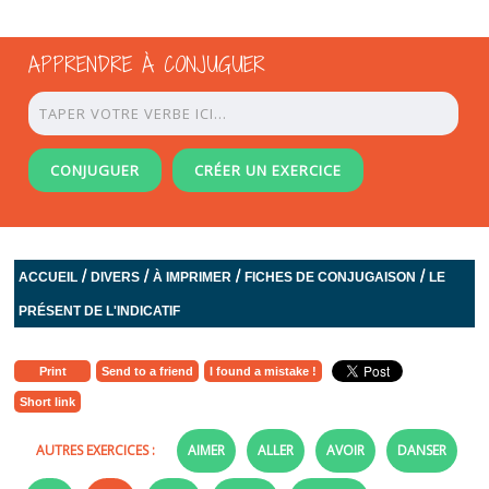
APPRENDRE À CONJUGUER
CONJUGUER
CRÉER UN EXERCICE
/
/
/
/
ACCUEIL
DIVERS
À IMPRIMER
FICHES DE CONJUGAISON
LE
PRÉSENT DE L'INDICATIF
Print
Send to a friend
I found a mistake !
Short link
AUTRES EXERCICES :
AIMER
ALLER
AVOIR
DANSER