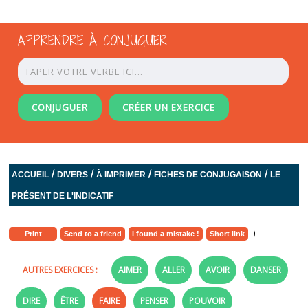
APPRENDRE À CONJUGUER
CONJUGUER
CRÉER UN EXERCICE
/
/
/
/
ACCUEIL
DIVERS
À IMPRIMER
FICHES DE CONJUGAISON
LE
PRÉSENT DE L'INDICATIF
Print
Send to a friend
I found a mistake !
Short link
AUTRES EXERCICES :
AIMER
ALLER
AVOIR
DANSER
DIRE
ÊTRE
FAIRE
PENSER
POUVOIR