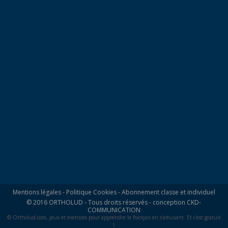
Mentions légales
-
Politique Cookies
-
Abonnement classe et individuel
© 2016 ORTHOLUD - Tous droits réservés - conception
CKD-
COMMUNICATION
© Ortholud.com, jeux et exercices pour apprendre le français en s'amusant. Et c'est gratuit
!