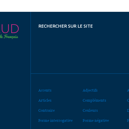
RECHERCHER SUR LE SITE
Accents
Adjectifs
A
Articles
Compléments
C
Contraire
Couleurs
D
Forme interrogative
Forme négative
F