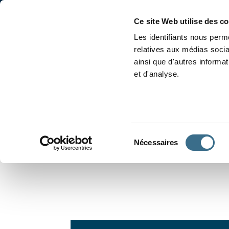
Accueil
Conjugaison
Ce site Web utilise des c
Les identifiants nous perme
relatives aux médias socia
ainsi que d'autres informa
et d'analyse.
APPRENDRE À CONJUGUER
Sélection
Nécessaires
du
consentement