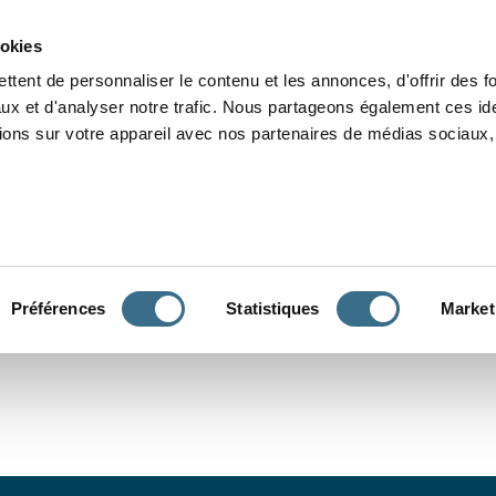
Grammaire
Orthographe
Dictée
Lecture
Vocabulaire
Divers
Par
ookies
ttent de personnaliser le contenu et les annonces, d'offrir des f
ux et d'analyser notre trafic. Nous partageons également ces ide
tions sur votre appareil avec nos partenaires de médias sociaux, 
CONJUGUER
Préférences
Statistiques
Market