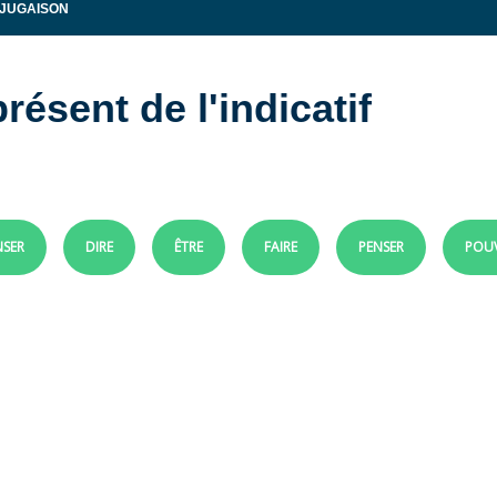
NJUGAISON
résent de l'indicatif
SER
DIRE
ÊTRE
FAIRE
PENSER
POU