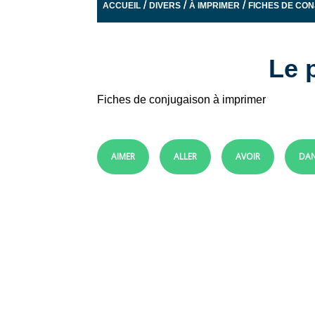
/
/
/
ACCUEIL
DIVERS
À IMPRIMER
FICHES DE CO
Le p
Fiches de conjugaison à imprimer
AIMER
ALLER
AVOIR
DAN