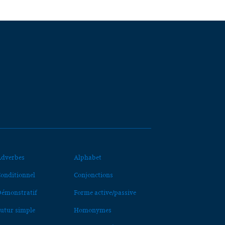
dverbes
Alphabet
onditionnel
Conjonctions
émonstratif
Forme active/passive
utur simple
Homonymes