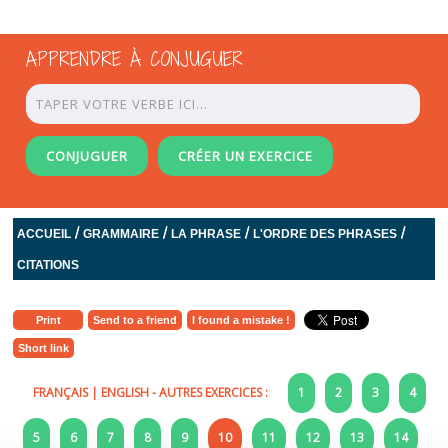
APPRENDRE À CONJUGUER
CONJUGUER
CRÉER UN EXERCICE
/
/
/
/
ACCUEIL
GRAMMAIRE
LA PHRASE
L'ORDRE DES PHRASES
CITATIONS
Print
Send to a friend
I found a mistake !
Short link
FRANÇAIS
|
ENGLISH
- AUTRES EXERCICES :
1
2
3
4
5
6
7
8
9
10
11
12
13
14