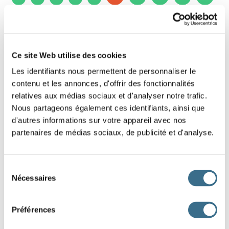
10 - Learn how to make a sentence in
French - The quotes
Ce site Web utilise des cookies
Slide these words in the right order to restore
Les identifiants nous permettent de personnaliser le
the quote, help yourself with the hint above the
contenu et les annonces, d'offrir des fonctionnalités
words.
relatives aux médias sociaux et d'analyser notre trafic.
Nous partageons également ces identifiants, ainsi que
Hint: The cheerfulness becomes more lively with the number of
d'autres informations sur votre appareil avec nos
joyful companions.
partenaires de médias sociaux, de publicité et d'analyse.
de
est
plus
Plus
fous,
rit.
on
Sélection
Nécessaires
du
on
consentement
DONE!
Préférences