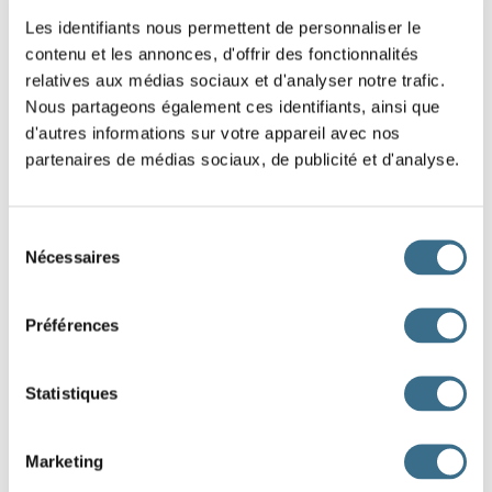
Pour noter leurs observations, ils utilisent un
Les identifiants nous permettent de personnaliser le
dans lequel ils écrivent chaque détail important. Grâce à
contenu et les annonces, d'offrir des fonctionnalités
relatives aux médias sociaux et d'analyser notre trafic.
une
, ils examinent aussi de très petits insectes
Nous partageons également ces identifiants, ainsi que
d'autres informations sur votre appareil avec nos
difficiles à voir à l’œil nu.
partenaires de médias sociaux, de publicité et d'analyse.
Pendant leur marche, ils traversent une
en
utilisant un petit
de bois construit par les
Sélection
Nécessaires
du
habitants du village voisin. Plus loin, ils découvrent une
consentement
plante rare qu’ils prennent en
pour pouvoir
Préférences
l’étudier plus tard.
Statistiques
À la fin de la journée, ils retournent à leur
où ils
analysent leurs observations afin de mieux comprendre les
Marketing
relations entre les espèces et leur
.