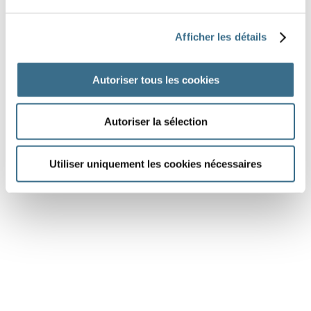
biodiversité
loupe
rivière
Afficher les détails
environnement
carnet
écosystème
Autoriser tous les cookies
chercheurs
pont
cabane
photographie
Autoriser la sélection
DONE!
Utiliser uniquement les cookies nécessaires