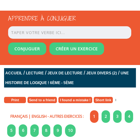
APPRENDRE À CONJUGUER
CONJUGUER
CRÉER UN EXERCICE
/
/
/
/
ACCUEIL
LECTURE
JEUX DE LECTURE
JEUX DIVERS (2)
UNE
HISTOIRE DE LOGIQUE ! 6ÈME - 5ÈME
Print
Send to a friend
I found a mistake !
Short link
FRANÇAIS
|
ENGLISH
- AUTRES EXERCICES :
1
2
3
4
5
6
7
8
9
10