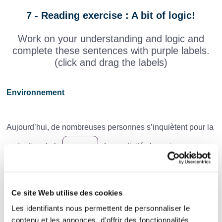
7 - Reading exercise : A bit of logic!
Work on your understanding and logic and
complete these sentences with purple labels.
(click and drag the labels)
Environnement
Aujourd’hui, de nombreuses personnes s’inquiètent pour la
protection de la
. Les activités humaines
produisent parfois une forte
qui menace les
écosystèmes.
Ce site Web utilise des cookies
Pour limiter ces effets, certains pays développent des
Les identifiants nous permettent de personnaliser le
contenu et les annonces, d'offrir des fonctionnalités