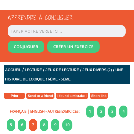
APPRENDRE À CONJUGUER
CONJUGUER
CRÉER UN EXERCICE
/
/
/
/
ACCUEIL
LECTURE
JEUX DE LECTURE
JEUX DIVERS (2)
UNE
HISTOIRE DE LOGIQUE ! 6ÈME - 5ÈME
Print
Send to a friend
I found a mistake !
Short link
FRANÇAIS
|
ENGLISH
- AUTRES EXERCICES :
1
2
3
4
5
6
7
8
9
10