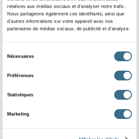
sources d’
renouvelable comme le vent ou le
relatives aux médias sociaux et d'analyser notre trafic.
soleil. Les grandes
jouent également un rôle
Nous partageons également ces identifiants, ainsi que
d'autres informations sur votre appareil avec nos
important car elles absorbent une partie du
partenaires de médias sociaux, de publicité et d'analyse.
présent dans l’air.
Sélection
Les scientifiques observent aussi la fonte des
,
Nécessaires
du
un phénomène lié au
du climat. Pour protéger la
consentement
Préférences
, chacun peut adopter des gestes simples
comme réduire ses
.
Statistiques
Ces actions participent à la protection de la
.
Marketing
pollution
énergie
réchauffement
nature
forêts
glaciers
biodiversité
planète