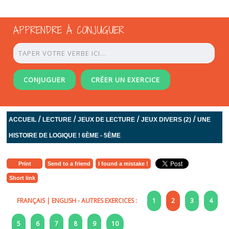
APPRENDRE À CONJUGUER
CONJUGUER
CRÉER UN EXERCICE
/
/
/
/
ACCUEIL
LECTURE
JEUX DE LECTURE
JEUX DIVERS (2)
UNE
HISTOIRE DE LOGIQUE ! 6ÈME - 5ÈME
Print
Send to a friend
I found a mistake !
Short link
FRANÇAIS
|
ENGLISH
- AUTRES EXERCICES :
1
2
3
4
5
6
7
8
9
10