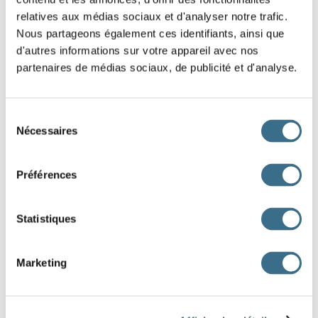
relatives aux médias sociaux et d'analyser notre trafic.
Lorsqu’une mission réussit, les scientifiques reçoivent de
Nous partageons également ces identifiants, ainsi que
nombreuses
qu’ils analysent dans des centres
d'autres informations sur votre appareil avec nos
partenaires de médias sociaux, de publicité et d'analyse.
de
. Parfois, les images envoyées par les
caméras révèlent des paysages impressionnants comme
Sélection
des
ou d’immenses montagnes.
Nécessaires
du
consentement
Ces découvertes permettent de mieux comprendre l’
Préférences
des planètes et l’évolution de l’
. Un
jour, ces connaissances aideront peut-être les humains à
Statistiques
préparer de nouvelles
vers l’espace lointain.
Marketing
univers
cratères
origine
missions
données
système
sondes
recherche