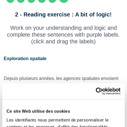
2 - Reading exercise : A bit of logic!
Work on your understanding and logic and
complete these sentences with purple labels.
(click and drag the labels)
Exploration spatiale
Depuis plusieurs années, les agences spatiales envoient
des
pour étudier les planètes de notre
solaire. Ces appareils transportent des
capables
Ce site Web utilise des cookies
de mesurer la température, la pression et la composition de
Les identifiants nous permettent de personnaliser le
l’
.
contenu et les annonces, d'offrir des fonctionnalités