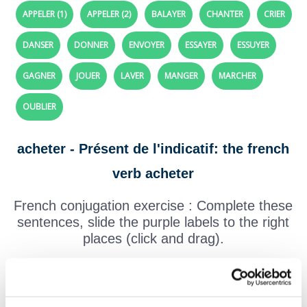
APPELER (1)
APPELER (2)
BALAYER
CHANTER
CRIER
DANSER
DONNER
ENVOYER
ESSAYER
ESSUYER
GAGNER
JOUER
LAVER
MANGER
MARCHER
OUBLIER
acheter - Présent de l'indicatif: the french
verb acheter
French conjugation exercise : Complete these
sentences, slide the purple labels to the right
places (click and drag).
To help you:
conjugation of the verb "acheter"
J'
des fleurs pour la fête des