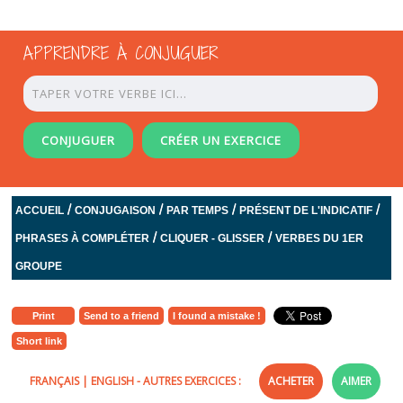
APPRENDRE À CONJUGUER
CONJUGUER
CRÉER UN EXERCICE
/
/
/
/
ACCUEIL
CONJUGAISON
PAR TEMPS
PRÉSENT DE L'INDICATIF
/
/
PHRASES À COMPLÉTER
CLIQUER - GLISSER
VERBES DU 1ER
GROUPE
Print
Send to a friend
I found a mistake !
Short link
FRANÇAIS
|
ENGLISH
- AUTRES EXERCICES :
ACHETER
AIMER