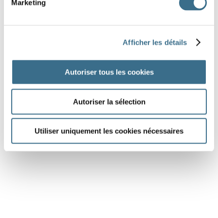
Marketing
Sophie et ses amies
des bougies pour la fête.
Fotolia © evarin20
Afficher les détails
achètent
achète
achètent
achetez
achètes
achète
achète
achetons
Autoriser tous les cookies
achète
achète
Autoriser la sélection
DONE!
Utiliser uniquement les cookies nécessaires