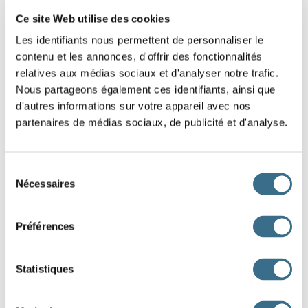
mères.
Ce site Web utilise des cookies
Les identifiants nous permettent de personnaliser le
Elle
ses légumes au marché.
contenu et les annonces, d'offrir des fonctionnalités
Ces familles
deux manteaux
relatives aux médias sociaux et d'analyser notre trafic.
Nous partageons également ces identifiants, ainsi que
d'hiver pour leurs enfants.
d'autres informations sur votre appareil avec nos
partenaires de médias sociaux, de publicité et d'analyse.
Vous
des actions à la bourse.
Mon journal, je l'
chaque matin au kiosque.
Sélection
Elle s'
toujours ses vêtements pendant les
Nécessaires
du
consentement
soldes.
Préférences
Nous
nos places de cinéma.
Avec un euro, on n'
plus grand-chose.
Statistiques
Tu
ton pain en grande surface.