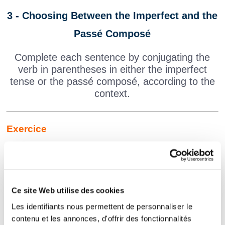
3 - Choosing Between the Imperfect and the
Passé Composé
Complete each sentence by conjugating the
verb in parentheses in either the imperfect
tense or the passé composé, according to the
context.
Exercice
Tous les étés, nous
(aller)
chez nos
grands-parents.
Le chien
(aboyer)
quand le facteur
Ce site Web utilise des cookies
est passé.
Les identifiants nous permettent de personnaliser le
contenu et les annonces, d'offrir des fonctionnalités
Pendant que le professeur parlait, les élèves