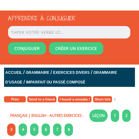
APPRENDRE À CONJUGUER
CONJUGUER
CRÉER UN EXERCICE
/
/
/
ACCUEIL
GRAMMAIRE
EXERCICES DIVERS
GRAMMAIRE
/
D'USAGE
IMPARFAIT OU PASSÉ COMPOSÉ
Print
Send to a friend
I found a mistake !
Short link
FRANÇAIS
|
ENGLISH
- AUTRES EXERCICES :
LEÇON
1
2
3
4
5
6
7
8