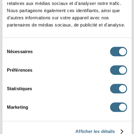
relatives aux médias sociaux et d'analyser notre trafic.
(prendre)
des notes.
Nous partageons également ces identifiants, ainsi que
d'autres informations sur votre appareil avec nos
Ce matin, la pluie
(commencer)
très
partenaires de médias sociaux, de publicité et d'analyse.
tôt.
Ma lampe
(clignoter)
plusieurs fois,
Sélection
Nécessaires
puis elle s’est éteinte.
du
consentement
Ils
(découvrir)
une vieille photo dans
Préférences
le grenier.
Le vent
(souffler)
très fort cette nuit-là.
Statistiques
Mon frère
(perdre)
ses clés hier soir.
La rivière
(couler)
paisiblement
Marketing
derrière la maison.
Vous
(choisir)
le meilleur moment
Afficher les détails