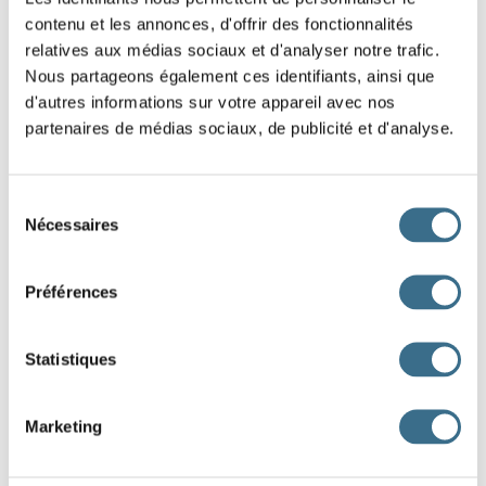
contenu et les annonces, d'offrir des fonctionnalités
de la nourriture partout.
relatives aux médias sociaux et d'analyser notre trafic.
Hier soir, tu
(fermer)
la fenêtre avant de
Nous partageons également ces identifiants, ainsi que
d'autres informations sur votre appareil avec nos
dormir.
partenaires de médias sociaux, de publicité et d'analyse.
Tous les matins, je
(prendre)
le bus pour
aller à l’école.
Sélection
Nécessaires
Ils
(vendre)
leur ancienne voiture l’an
du
consentement
dernier.
Préférences
Nous
(écouter)
la radio quand
l’annonce a commencé.
Statistiques
Elle
(choisir)
une robe bleue pour la
fête.
Marketing
Quand nous étions en vacances, nous