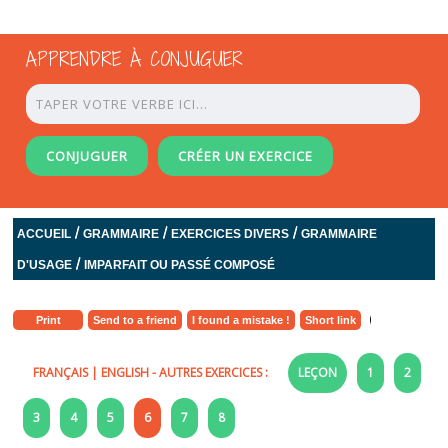
APPRENDRE À CONJUGUER
CONJUGUER
CRÉER UN EXERCICE
/
/
/
ACCUEIL
GRAMMAIRE
EXERCICES DIVERS
GRAMMAIRE
/
D'USAGE
IMPARFAIT OU PASSÉ COMPOSÉ
Print
Send to a friend
I found a mistake !
Short link
FRANÇAIS
|
ENGLISH
- AUTRES EXERCICES :
LEÇON
1
2
3
4
5
6
7
8