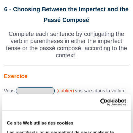
6 - Choosing Between the Imperfect and the
Passé Composé
Complete each sentence by conjugating the
verb in parentheses in either the imperfect
tense or the passé composé, according to the
context.
Exercice
Vous
(oublier)
vos sacs dans la voiture
ce matin.
Quand j’étais petit, mon jouet préféré
(rester)
toujours sur mon lit.
Ce site Web utilise des cookies
Pendant l’hiver, les oiseaux
(chercher)
Les identifiants nous permettent de personnaliser le