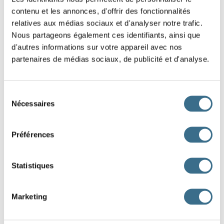
contenu et les annonces, d'offrir des fonctionnalités
(collectionner)
des coquillages.
relatives aux médias sociaux et d'analyser notre trafic.
Le train
(arriver)
avec dix minutes de
Nous partageons également ces identifiants, ainsi que
d'autres informations sur votre appareil avec nos
retard.
partenaires de médias sociaux, de publicité et d'analyse.
Pendant que je
(faire)
mes devoirs,
mon frère chantait.
Sélection
Nécessaires
Pendant que nous marchions dans la forêt, les feuilles
du
consentement
(tomber)
doucement des arbres.
Préférences
Le voisin
(réparer)
sa clôture hier
matin.
Statistiques
Tous les dimanches, nous
(manger)
chez notre tante.
Marketing
La bougie
(brûler)
encore quand ils