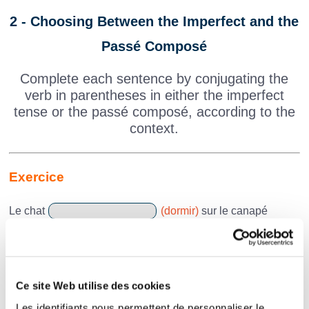
2 - Choosing Between the Imperfect and the
Passé Composé
Complete each sentence by conjugating the
verb in parentheses in either the imperfect
tense or the passé composé, according to the
context.
Exercice
Le chat
(dormir)
sur le canapé
quand la porte a claqué.
Hier, nous
(visiter)
un musée très
intéressant.
Ce site Web utilise des cookies
Quand elle était petite, Léa
Les identifiants nous permettent de personnaliser le