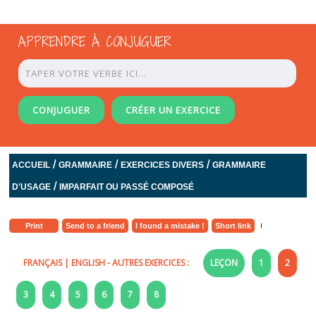
APPRENDRE À CONJUGUER
CONJUGUER
CRÉER UN EXERCICE
/
/
/
ACCUEIL
GRAMMAIRE
EXERCICES DIVERS
GRAMMAIRE
/
D'USAGE
IMPARFAIT OU PASSÉ COMPOSÉ
Print
Send to a friend
I found a mistake !
Short link
FRANÇAIS
|
ENGLISH
- AUTRES EXERCICES :
LEÇON
1
2
3
4
5
6
7
8