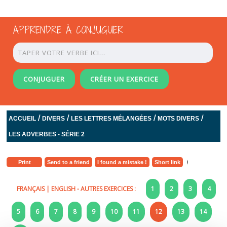
APPRENDRE À CONJUGUER
CONJUGUER
CRÉER UN EXERCICE
/
/
/
/
ACCUEIL
DIVERS
LES LETTRES MÉLANGÉES
MOTS DIVERS
LES ADVERBES - SÉRIE 2
Print
Send to a friend
I found a mistake !
Short link
FRANÇAIS
|
ENGLISH
- AUTRES EXERCICES :
1
2
3
4
5
6
7
8
9
10
11
12
13
14