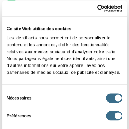
15
12 - French Game - shuffled letters: The
Ce site Web utilise des cookies
adverbs
Les identifiants nous permettent de personnaliser le
contenu et les annonces, d'offrir des fonctionnalités
Find that french adverb, put the letters in the
relatives aux médias sociaux et d'analyser notre trafic.
right order.
Nous partageons également ces identifiants, ainsi que
d'autres informations sur votre appareil avec nos
partenaires de médias sociaux, de publicité et d'analyse.
R
O
T
A
T
P
U
DONE!
Sélection
Nécessaires
du
consentement
Préférences