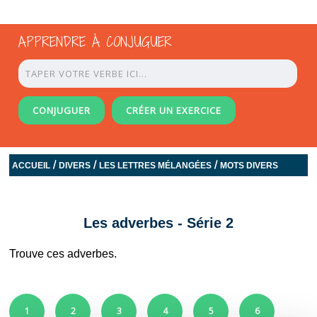
APPRENDRE À CONJUGUER
CONJUGUER
CRÉER UN EXERCICE
/
/
/
ACCUEIL
DIVERS
LES LETTRES MÉLANGÉES
MOTS DIVERS
Les adverbes - Série 2
Trouve ces adverbes.
1
2
3
4
5
6