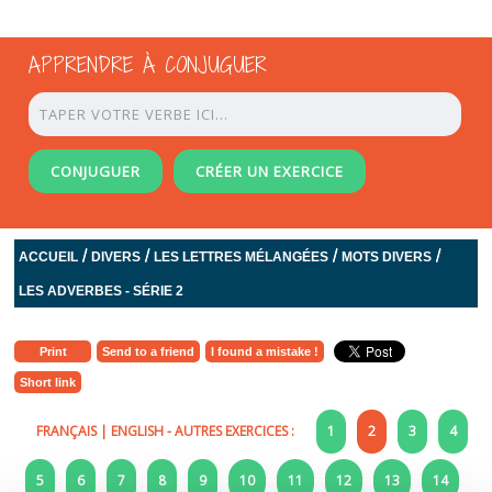
APPRENDRE À CONJUGUER
CONJUGUER
CRÉER UN EXERCICE
/
/
/
/
ACCUEIL
DIVERS
LES LETTRES MÉLANGÉES
MOTS DIVERS
LES ADVERBES - SÉRIE 2
Print
Send to a friend
I found a mistake !
Short link
FRANÇAIS
|
ENGLISH
- AUTRES EXERCICES :
1
2
3
4
5
6
7
8
9
10
11
12
13
14