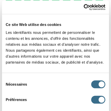
15
2 - French Game - shuffled letters: The
Ce site Web utilise des cookies
adverbs
Les identifiants nous permettent de personnaliser le
contenu et les annonces, d'offrir des fonctionnalités
Find that french adverb, put the letters in the
relatives aux médias sociaux et d'analyser notre trafic.
right order.
Nous partageons également ces identifiants, ainsi que
d'autres informations sur votre appareil avec nos
partenaires de médias sociaux, de publicité et d'analyse.
A
V
T
D
E
N
Sélection
DONE!
Nécessaires
du
consentement
Préférences