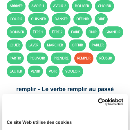
ARRIVER
AVOIR 1
AVOIR 2
BOUGER
CHOISIR
COURIR
CUISINER
DANSER
DÉFINIR
DIRE
DONNER
ÊTRE 1
ÊTRE 2
FAIRE
FINIR
GRANDIR
JOUER
LAVER
MARCHER
OFFRIR
PARLER
PARTIR
POUVOIR
PRENDRE
REMPLIR
RÉUSSIR
SAUTER
VENIR
VOIR
VOULOIR
remplir - Le verbe remplir au passé
composé
Complète ces phrases ! Conjugue le verbe
remplir au passé composé.
Ce site Web utilise des cookies