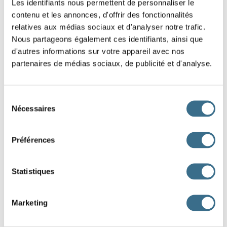
Les identifiants nous permettent de personnaliser le
Pour t'aider :
Conjugaison du verbe remplir
contenu et les annonces, d'offrir des fonctionnalités
Tu
une page
relatives aux médias sociaux et d'analyser notre trafic.
Nous partageons également ces identifiants, ainsi que
d'écriture.
d'autres informations sur votre appareil avec nos
J'
le seau d'eau.
partenaires de médias sociaux, de publicité et d'analyse.
Le fermier
sa
grange de foin.
Sélection
Nécessaires
du
Nous
notre
consentement
part du contrat.
Préférences
Vous
la salle avec vos fans.
Les bébés
leurs couches, il faut les
Statistiques
changer.
Après la fête, on
plusieurs fois le lave-
Marketing
vaisselle.