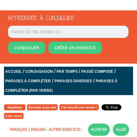
APPRENDRE À CONJUGUER
CONJUGUER
CRÉER UN EXERCICE
/
/
/
/
ACCUEIL
CONJUGAISON
PAR TEMPS
PASSÉ COMPOSÉ
/
/
PHRASES À COMPLÉTER
PHRASES DIVERSES
PHRASES À
COMPLÉTER (PAR VERBE)
Imprimer
Envoyer à un ami
J'ai trouvé une erreur !
Lien court
FRANÇAIS
|
ENGLISH
- AUTRES EXERCICES :
ACHETER
ALLER