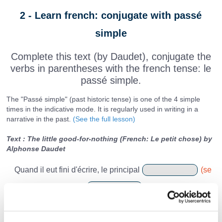
2 - Learn french: conjugate with passé
simple
Complete this text (by Daudet), conjugate the
verbs in parentheses with the french tense: le
passé simple.
The "Passé simple" (past historic tense) is one of the 4 simple
times in the indicative mode. It is regularly used in writing in a
narrative in the past.
(See the full lesson)
Text : The little good-for-nothing (French: Le petit chose) by
Alphonse Daudet
Quand il eut fini d'écrire, le principal
(se
tourner)
vers moi, et je
(pouvoir)
examiner
à mon aise sa petite face pâlotte et sèche, éclairée par
deux yeux froids, sans couleur. Lui, de son côté,