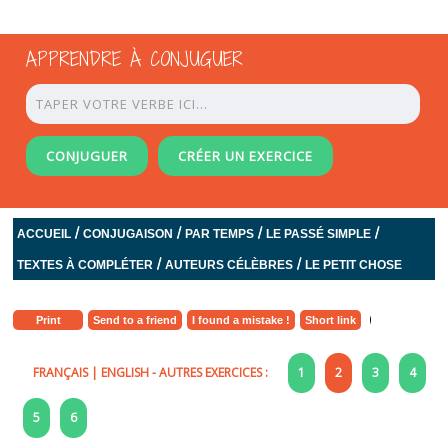
APPRENDRE À CONJUGUER
CONJUGUER
CRÉER UN EXERCICE
/
/
/
/
ACCUEIL
CONJUGAISON
PAR TEMPS
LE PASSÉ SIMPLE
/
/
TEXTES À COMPLÉTER
AUTEURS CÉLÈBRES
LE PETIT CHOSE
Print
Send to a friend
I found a mistake !
Short link
FRANÇAIS
|
ENGLISH
- AUTRES EXERCICES :
1
2
3
4
5
6