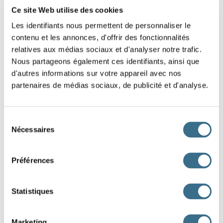
Ce site Web utilise des cookies
(relever)
, pour mieux me voir, l'abat-jour de
Les identifiants nous permettent de personnaliser le
la lampe et
(accrocher)
un lorgnon à son
contenu et les annonces, d'offrir des fonctionnalités
relatives aux médias sociaux et d'analyser notre trafic.
nez.
Nous partageons également ces identifiants, ainsi que
“ Mais c'est un enfant !
-t-il
(s'écrier)
en
d'autres informations sur votre appareil avec nos
partenaires de médias sociaux, de publicité et d'analyse.
bondissant sur son fauteuil. Que veut-on que je fasse d'un
enfant !”
Sélection
Pour le coup le petit Chose
(avoir)
une
Nécessaires
du
peur terrible ; il se voyait déjà dans la rue, sans
consentement
ressources... Il
(avoir)
à peine la force de
Préférences
balbutier deux ou trois mots et de remettre au principal la
Statistiques
lettre d'introduction qu'il avait pour lui. Le principal
(prendre)
la lettre, la
(lire)
,
Marketing