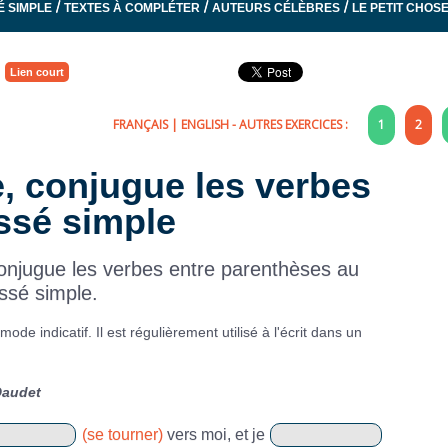
/
/
/
É SIMPLE
TEXTES À COMPLÉTER
AUTEURS CÉLÈBRES
LE PETIT CHOS
Lien court
FRANÇAIS
|
ENGLISH
- AUTRES EXERCICES :
1
2
e, conjugue les verbes
ssé simple
onjugue les verbes entre parenthèses au
ssé simple.
de indicatif. Il est régulièrement utilisé à l'écrit dans un
Daudet
(se tourner)
vers moi, et je