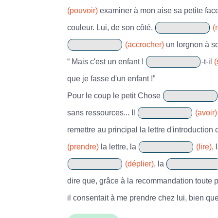
(pouvoir)
examiner à mon aise sa petite face 
couleur. Lui, de son côté,
(
(accrocher)
un lorgnon à s
“ Mais c'est un enfant !
-t-il
(
que je fasse d'un enfant !”
Pour le coup le petit Chose
sans ressources... Il
(avoir)
remettre au principal la lettre d'introduction q
(prendre)
la lettre, la
(lire)
, 
(déplier)
, la
dire que, grâce à la recommandation toute par
il consentait à me prendre chez lui, bien que