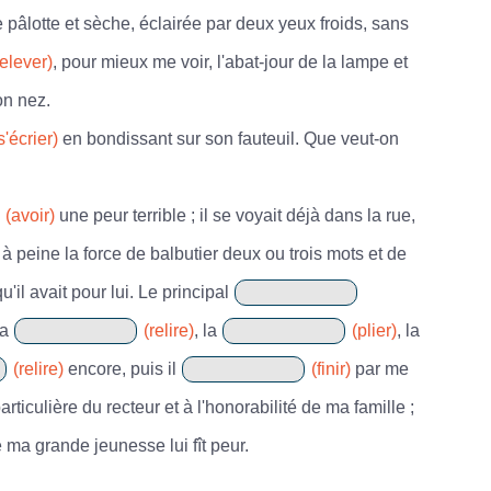
pâlotte et sèche, éclairée par deux yeux froids, sans
relever)
, pour mieux me voir, l'abat-jour de la lampe et
on nez.
s'écrier)
en bondissant sur son fauteuil. Que veut-on
(avoir)
une peur terrible ; il se voyait déjà dans la rue,
à peine la force de balbutier deux ou trois mots et de
u'il avait pour lui. Le principal
la
(relire)
, la
(plier)
, la
(relire)
encore, puis il
(finir)
par me
ticulière du recteur et à l'honorabilité de ma famille ;
 ma grande jeunesse lui fît peur.