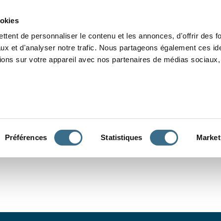
Grammaire
Orthographe
Dictée
Lecture
Vocabulaire
Divers
Par
ookies
ttent de personnaliser le contenu et les annonces, d'offrir des f
ux et d'analyser notre trafic. Nous partageons également ces ide
tions sur votre appareil avec nos partenaires de médias sociaux, 
CONJUGUER
Préférences
Statistiques
Market