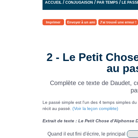
/
/
/
ACCUEIL
CONJUGAISON
PAR TEMPS
LE PASS
Imprimer
Envoyer à un ami
J'ai trouvé une erreur !
2 - Le Petit Chos
au pa
Complète ce texte de Daudet, c
pa
Le passé simple est l'un des 4 temps simples du mo
récit au passé.
(Voir la leçon complète)
Extrait de texte : Le Petit Chose d'Alphonse 
Quand il eut fini d'écrire, le principal