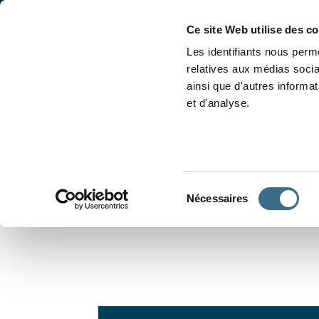
Accueil
Conjugaison
Ce site Web utilise des c
Les identifiants nous perme
relatives aux médias socia
ainsi que d'autres informa
et d'analyse.
APPRENDRE À CONJUGUER
Sélection
Nécessaires
du
consentement