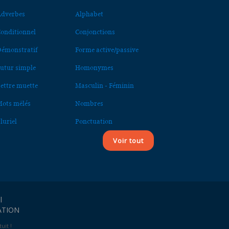
dverbes
Alphabet
onditionnel
Conjonctions
émonstratif
Forme active/passive
utur simple
Homonymes
ettre muette
Masculin - Féminin
ots mêlés
Nombres
luriel
Ponctuation
Voir tout
l
ATION
uit !