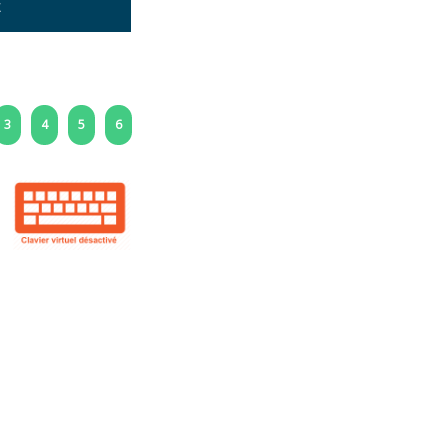
E
3
4
5
6