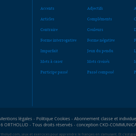
Accents
Adjectifs
A
Articles
Compléments
C
Contraire
Couleurs
D
Forme interrogative
Forme négative
F
Imparfait
Jeux du pendu
L
Mots à caser
Mots croisés
M
Participe passé
Passé composé
P
Mentions légales
-
Politique Cookies
-
Abonnement classe et individue
6 ORTHOLUD - Tous droits réservés - conception
CKD-COMMUNIC
tholud.com, jeux et exercices pour apprendre le français en s'amusant. Et c'est grat