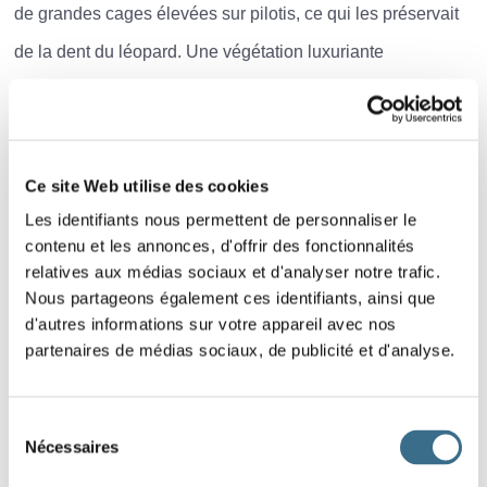
de grandes cages élevées sur pilotis, ce qui les préservait
de la dent du léopard. Une végétation luxuriante
s'échevelait sur ce sol prodigue. Dans de nombreux
villages se reproduisaient des scènes de cris et de
stupéfaction à la vue du Victoria, et le docteur Fergusson
Ce site Web utilise des cookies
se tenait prudemment hors de la portée des flèches ; .........
Les identifiants nous permettent de personnaliser le
----------------------------------------------------------------------
contenu et les annonces, d'offrir des fonctionnalités
Le
pays
se
distinguait
par
une
extrême
relatives aux médias sociaux et d'analyser notre trafic.
Nous partageons également ces identifiants, ainsi que
fertilité.
Des
sentiers
sinueux
et
étroits
d'autres informations sur votre appareil avec nos
partenaires de médias sociaux, de publicité et d'analyse.
s'enfonçaient
sous
des
voûtes
de
verdure.
On
passait
au dessus
des
champs
cultivés
Sélection
de
tabac,
de
maïs,
d'orge,
en
pleine
Nécessaires
du
consentement