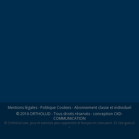
Mentions légales
-
Politique Cookies
-
Abonnement classe et individuel
© 2016 ORTHOLUD - Tous droits réservés - conception
CKD-
COMMUNICATION
© Ortholud.com, jeux et exercices pour apprendre le français en s'amusant. Et c'est gratuit
!