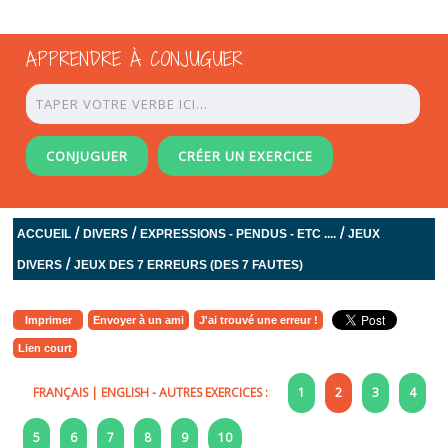
APPRENDRE À CONJUGUER
CONJUGUER
CRÉER UN EXERCICE
/
/
/
ACCUEIL
DIVERS
EXPRESSIONS - PENDUS - ETC ....
JEUX
/
DIVERS
JEUX DES 7 ERREURS (DES 7 FAUTES)
Imprimer
Envoyer à un ami
J'ai trouvé une erreur !
Lien court
FRANÇAIS
|
ENGLISH
- AUTRES EXERCICES :
1
2
3
4
5
6
7
8
9
10